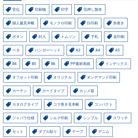
官位
印刷物
印字
箔押し製本
婦人服見本帳
モノクロ印刷
白印刷
糸巻き
ボタン
封入
トムソン
下札
金印刷
ベタ
ハンガーヘッド
A3
A4
A5
B4
B5
B6
PP素材表紙
インデックス
オフセット印刷
オリジナル
オンデマンド印刷
カーテン
カードタイプ
カシメ留
カタログタイプ
コマ巻き見本帳
コンパクト
ジャバラ仕様
シルク印刷
シンプル
スワッチ
セット
ダブル貼り
テープ
デニム