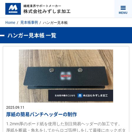
Home
見本帳事例
ハンガー見本帳
ハンガー見本帳 一覧
2025.09.11
厚紙の簡易バンチヘッダーの制作
1.2mm厚のボード紙を使用した別注簡易ヘッダーの加工です。
厚紙を断裁・角丸をしてからロゴ箔押しをして最後にホックボタ