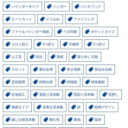
バインダータイプ
ハンガー
バンチブック
ヒートカット
ビス止め
ファイリング
ファイルバインダー表紙
ベタ印刷
ポケットタイプ
ヨロイ貼り
3つ折り
不織布
2つ折り
人工芝
別注
厚紙
取り外し可能
小ロット
展示会用
巻き表紙
巻込み台紙
店頭使用
特殊仕様
特殊紙
特殊素材
生地加工
直貼り見本帳
窓貼り見本帳
箔押し
簡易タイプ
糸巻き見本帳
紐
絵柄デザイン
綴じ仕様見本帳
耐久性
裏地
製本