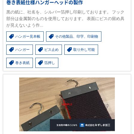
巻き表紙仕様ハンガーヘッドの製作
黒の紙に、社名を、シルバー箔押し印刷しております。 フック
部分は金属製のものを使用しております。 表面にビスの留め具
が見えないよう作...
ハンガー見本帳
その他製品、印字、印刷物
ハンガー
ビス止め
取り外し可能
巻き表紙
箔押し