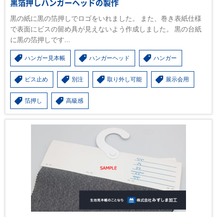
黒箔押しハンガーヘッドの製作
黒の紙に黒の箔押しでロゴをいれました。 また、巻き表紙仕様
で表面にビスの留め具が見えないよう作成しました。 黒の台紙
に黒の箔押しです...
ハンガー見本帳
ハンガーヘッド
ハンガー
ビス止め
別注
取り外し可能
展示会用
箔押し
高級感