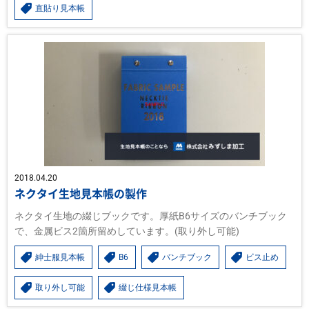
直貼り見本帳
2018.04.20
ネクタイ生地見本帳の製作
ネクタイ生地の綴じブックです。厚紙B6サイズのバンチブック
で、金属ビス2箇所留めしています。(取り外し可能)
紳士服見本帳
B6
バンチブック
ビス止め
取り外し可能
綴じ仕様見本帳