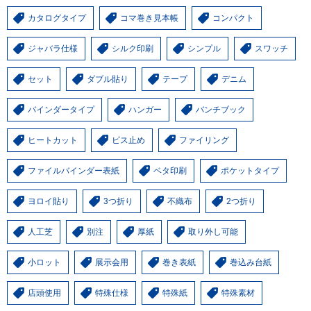
カタログタイプ
コマ巻き見本帳
コンパクト
ジャバラ仕様
シルク印刷
シンプル
スワッチ
セット
ダブル貼り
テープ
デニム
バインダータイプ
ハンガー
バンチブック
ヒートカット
ビス止め
ファイリング
ファイルバインダー表紙
ベタ印刷
ポケットタイプ
ヨロイ貼り
3つ折り
不織布
2つ折り
人工芝
別注
厚紙
取り外し可能
小ロット
展示会用
巻き表紙
巻込み台紙
店頭使用
特殊仕様
特殊紙
特殊素材