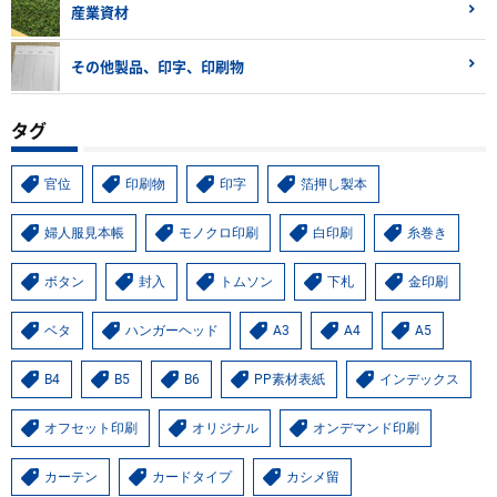
産業資材
その他製品、印字、印刷物
タグ
官位
印刷物
印字
箔押し製本
婦人服見本帳
モノクロ印刷
白印刷
糸巻き
ボタン
封入
トムソン
下札
金印刷
ベタ
ハンガーヘッド
A3
A4
A5
B4
B5
B6
PP素材表紙
インデックス
オフセット印刷
オリジナル
オンデマンド印刷
カーテン
カードタイプ
カシメ留