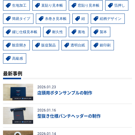
生地加工
直貼り見本帳
窓貼り見本帳
箔押し
簡易タイプ
糸巻き見本帳
紐
絵柄デザイン
綴じ仕様見本帳
耐久性
裏地
製本
観音開き
販促製品
透明台紙
銀印刷
高級感
最新事例
2026.01.23
店頭用ボタンサンプルの制作
2026.01.16
型抜き仕様バンチヘッダーの制作
2026.01.14