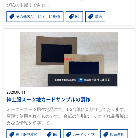
び紙の手配までさせ...
その他製品、印字、印刷物
B6
厚紙
2020.06.11
紳士服スーツ地カードサンプルの製作
オーダースーツ用生地見本で、B6台紙に直貼りしております。
店頭で使用されるものです。 台紙の印刷は、それぞれ品番毎に
異なる情報を印字して...
紳士服見本帳
B6
カードタイプ
店頭使用