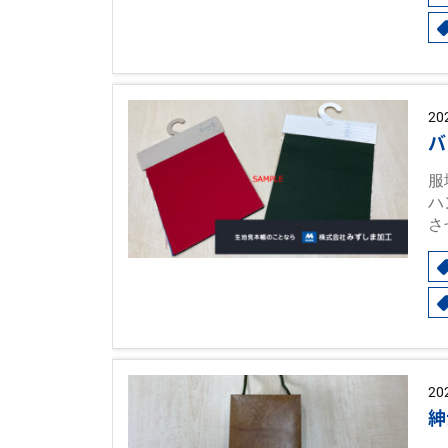
20
バ
服
ハ
さ
20
紳