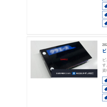
20
ビ
ビ
す
資