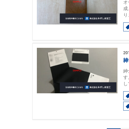
オ
成
り
20
紳
紳
す
し