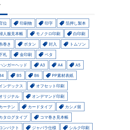
グ
官位
印刷物
印字
箔押し製本
婦人服見本帳
モノクロ印刷
白印刷
糸巻き
ボタン
封入
トムソン
下札
金印刷
ベタ
ハンガーヘッド
A3
A4
A5
B4
B5
B6
PP素材表紙
インデックス
オフセット印刷
オリジナル
オンデマンド印刷
カーテン
カードタイプ
カシメ留
カタログタイプ
コマ巻き見本帳
コンパクト
ジャバラ仕様
シルク印刷