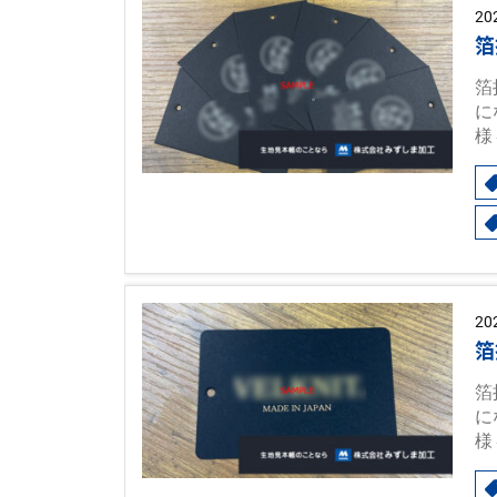
20
箔
箔
に
様
20
箔
箔
に
様