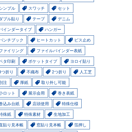
シンプル
スワッチ
セット
ダブル貼り
テープ
デニム
バインダータイプ
ハンガー
バンチブック
ヒートカット
ビス止め
ファイリング
ファイルバインダー表紙
ベタ印刷
ポケットタイプ
ヨロイ貼り
3つ折り
不織布
2つ折り
人工芝
別注
厚紙
取り外し可能
小ロット
展示会用
巻き表紙
巻込み台紙
店頭使用
特殊仕様
特殊紙
特殊素材
生地加工
直貼り見本帳
窓貼り見本帳
箔押し