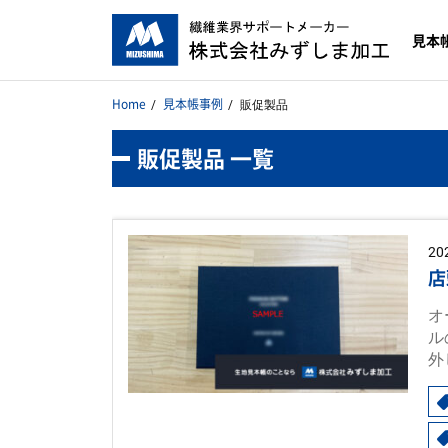
見本
Home
見本帳事例
販促製品
販促製品 一覧
20
店
オ
ル
外