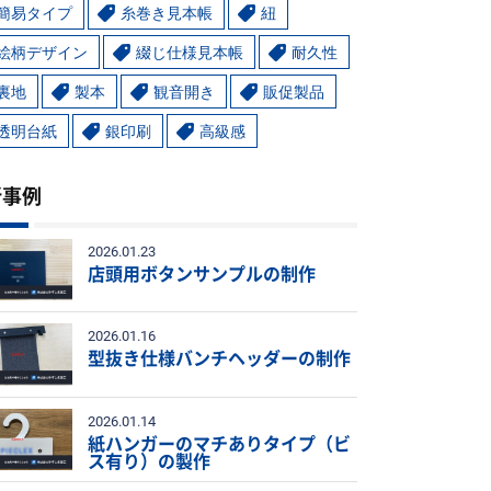
簡易タイプ
糸巻き見本帳
紐
絵柄デザイン
綴じ仕様見本帳
耐久性
裏地
製本
観音開き
販促製品
透明台紙
銀印刷
高級感
新事例
2026.01.23
店頭用ボタンサンプルの制作
2026.01.16
型抜き仕様バンチヘッダーの制作
2026.01.14
紙ハンガーのマチありタイプ（ビ
ス有り）の製作