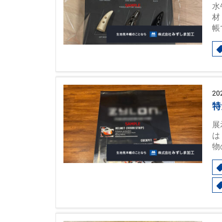
水
材
帳
20
特
展
は
物