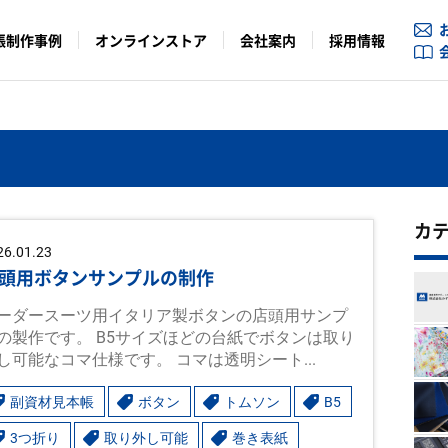
帳制作事例
オンラインストア
会社案内
採用情報
カ
26.01.23
頭用ボタンサンプルの制作
ーダースーツ用イタリア製ボタンの店頭用サンプ
の製作です。 B5サイズほどの台紙でボタンは取り
し可能なコマ仕様です。 コマは透明シート...
副資材見本帳
ボタン
トムソン
B5
3つ折り
取り外し可能
巻き表紙