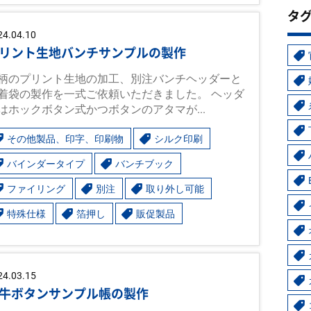
タ
24.04.10
リント生地バンチサンプルの製作
柄のプリント生地の加工、別注バンチヘッダーと
着袋の製作を一式ご依頼いただきました。 ヘッダ
はホックボタン式かつボタンのアタマが...
その他製品、印字、印刷物
シルク印刷
バインダータイプ
バンチブック
ファイリング
別注
取り外し可能
特殊仕様
箔押し
販促製品
24.03.15
牛ボタンサンプル帳の製作