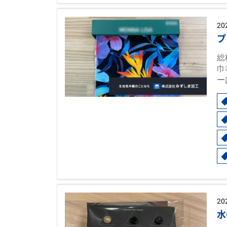
20
プ
総
巾
ー
20
水