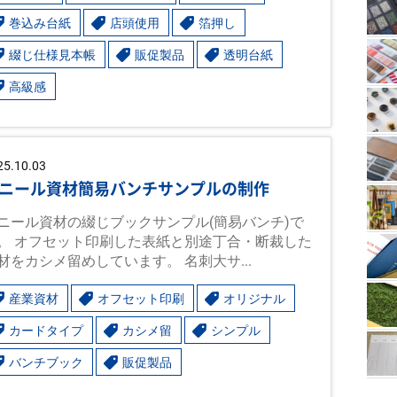
巻込み台紙
店頭使用
箔押し
綴じ仕様見本帳
販促製品
透明台紙
高級感
25.10.03
ニール資材簡易バンチサンプルの制作
ニール資材の綴じブックサンプル(簡易バンチ)で
。 オフセット印刷した表紙と別途丁合・断裁した
材をカシメ留めしています。 名刺大サ...
産業資材
オフセット印刷
オリジナル
カードタイプ
カシメ留
シンプル
バンチブック
販促製品