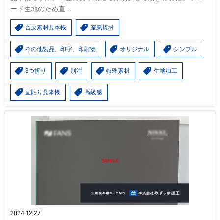
ード生地のため直...
合皮素材見本帳
産業資材
その他製品、印字、印刷物
オリジナル
シンプル
3つ折り
別注
特殊素材
生地加工
直貼り見本帳
高級感
2024.12.27