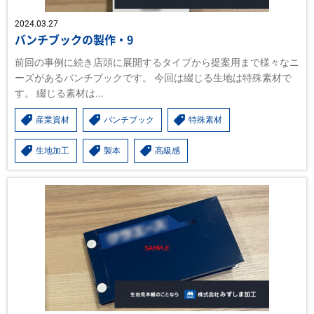
2024.03.27
バンチブックの製作・9
前回の事例に続き店頭に展開するタイプから提案用まで様々なニ
ーズがあるバンチブックです。 今回は綴じる生地は特殊素材で
す。 綴じる素材は...
産業資材
バンチブック
特殊素材
生地加工
製本
高級感