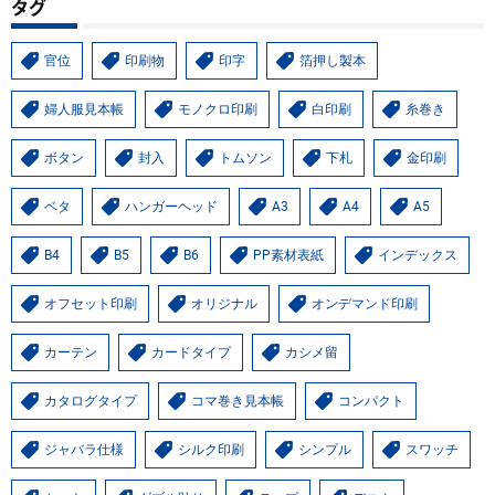
タグ
官位
印刷物
印字
箔押し製本
婦人服見本帳
モノクロ印刷
白印刷
糸巻き
ボタン
封入
トムソン
下札
金印刷
ベタ
ハンガーヘッド
A3
A4
A5
B4
B5
B6
PP素材表紙
インデックス
オフセット印刷
オリジナル
オンデマンド印刷
カーテン
カードタイプ
カシメ留
カタログタイプ
コマ巻き見本帳
コンパクト
ジャバラ仕様
シルク印刷
シンプル
スワッチ