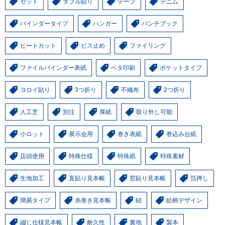
セット
ダブル貼り
テープ
デニム
バインダータイプ
ハンガー
バンチブック
ヒートカット
ビス止め
ファイリング
ファイルバインダー表紙
ベタ印刷
ポケットタイプ
ヨロイ貼り
3つ折り
不織布
2つ折り
人工芝
別注
厚紙
取り外し可能
小ロット
展示会用
巻き表紙
巻込み台紙
店頭使用
特殊仕様
特殊紙
特殊素材
生地加工
直貼り見本帳
窓貼り見本帳
箔押し
簡易タイプ
糸巻き見本帳
紐
絵柄デザイン
綴じ仕様見本帳
耐久性
裏地
製本