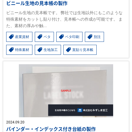
ビニール生地の見本帳の製作
ビニール生地の見本帳です。 弊社では生地以外にもこのような
特殊素材をカットし貼り付け、見本帳への作成が可能です。 ま
た、素材の厚みや触...
産業資材
ベタ
ベタ印刷
別注
特殊素材
生地加工
直貼り見本帳
2024.09.20
バインダー・インデックス付き台紙の製作