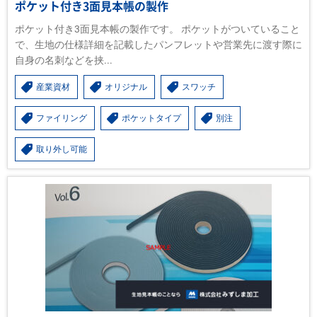
ポケット付き3面見本帳の製作
ポケット付き3面見本帳の製作です。 ポケットがついていること
で、生地の仕様詳細を記載したパンフレットや営業先に渡す際に
自身の名刺などを挟...
産業資材
オリジナル
スワッチ
ファイリング
ポケットタイプ
別注
取り外し可能