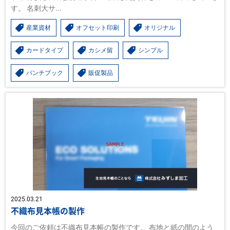
す。 名刺大サ...
産業資材
オフセット印刷
オリジナル
カードタイプ
カシメ留
シンプル
バンチブック
販促製品
2025.03.21
不織布見本帳の製作
今回のご依頼は不織布見本帳の製作です。 布地と紙の間のよう