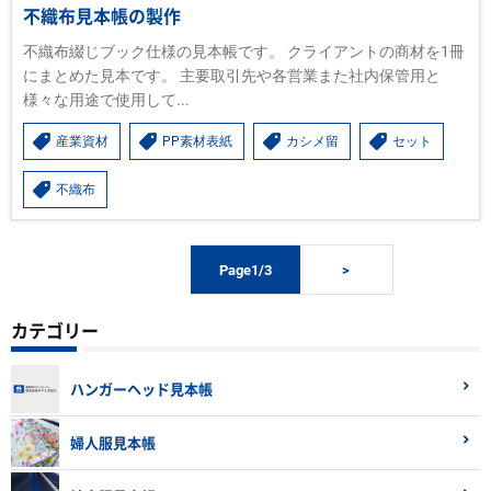
不織布見本帳の製作
不織布綴じブック仕様の見本帳です。 クライアントの商材を1冊
にまとめた見本です。 主要取引先や各営業また社内保管用と
様々な用途で使用して...
産業資材
PP素材表紙
カシメ留
セット
不織布
Page1/3
>
カテゴリー
ハンガーヘッド見本帳
婦人服見本帳