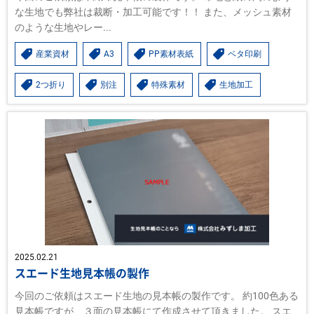
な生地でも弊社は裁断・加工可能です！！ また、メッシュ素材
のような生地やレー...
産業資材
A3
PP素材表紙
ベタ印刷
2つ折り
別注
特殊素材
生地加工
2025.02.21
スエード生地見本帳の製作
今回のご依頼はスエード生地の見本帳の製作です。 約100色ある
見本帳ですが、３面の見本帳にて作成させて頂きました。 スエ