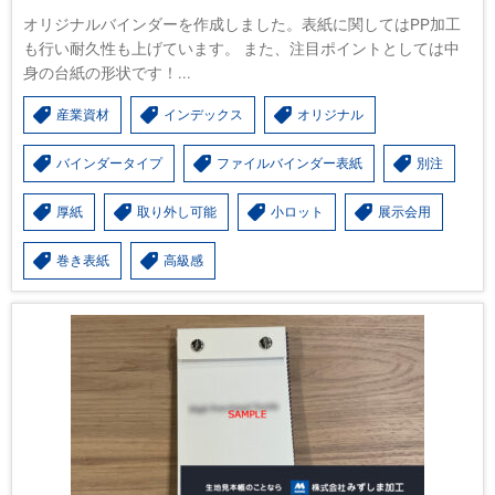
オリジナルバインダーを作成しました。表紙に関してはPP加工
も行い耐久性も上げています。 また、注目ポイントとしては中
身の台紙の形状です！...
産業資材
インデックス
オリジナル
バインダータイプ
ファイルバインダー表紙
別注
厚紙
取り外し可能
小ロット
展示会用
巻き表紙
高級感