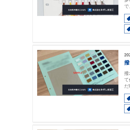
で
20
撥
撥
て
だ