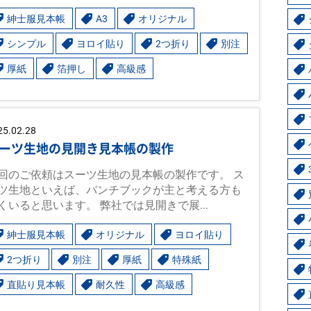
紳士服見本帳
A3
オリジナル
シンプル
ヨロイ貼り
2つ折り
別注
厚紙
箔押し
高級感
25.02.28
ーツ生地の見開き見本帳の製作
回のご依頼はスーツ生地の見本帳の製作です。 ス
ツ生地といえば、バンチブックが主と考える方も
くいると思います。 弊社では見開きで展...
紳士服見本帳
オリジナル
ヨロイ貼り
2つ折り
別注
厚紙
特殊紙
直貼り見本帳
耐久性
高級感