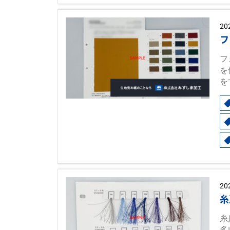
20
フ
フ
を
を
20
糸
糸
多