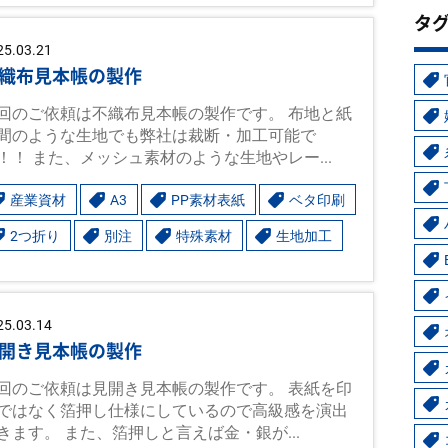
タ
25.03.21
織布見本帳の製作
回のご依頼は不織布見本帳の製作です。 布地と紙
間のような生地でも弊社は裁断・加工可能で
！！ また、メッシュ素材のような生地やレー...
産業資材
A3
PP素材表紙
ベタ印刷
2つ折り
別注
特殊素材
生地加工
25.03.14
開き見本帳の製作
回のご依頼は見開き見本帳の製作です。 表紙を印
ではなく箔押し仕様にしているので高級感を演出
きます。 また、箔押しと言えば金・銀が...