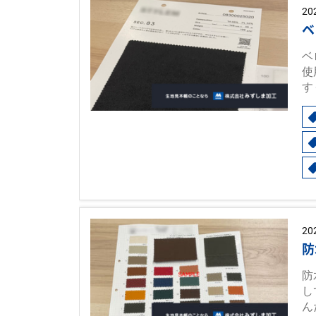
20
ベ
ベ
使
す
20
防
防
し
ん