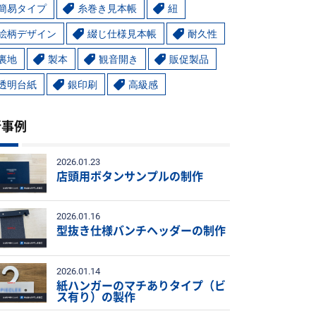
簡易タイプ
糸巻き見本帳
紐
絵柄デザイン
綴じ仕様見本帳
耐久性
裏地
製本
観音開き
販促製品
透明台紙
銀印刷
高級感
新事例
2026.01.23
店頭用ボタンサンプルの制作
2026.01.16
型抜き仕様バンチヘッダーの制作
2026.01.14
紙ハンガーのマチありタイプ（ビ
ス有り）の製作