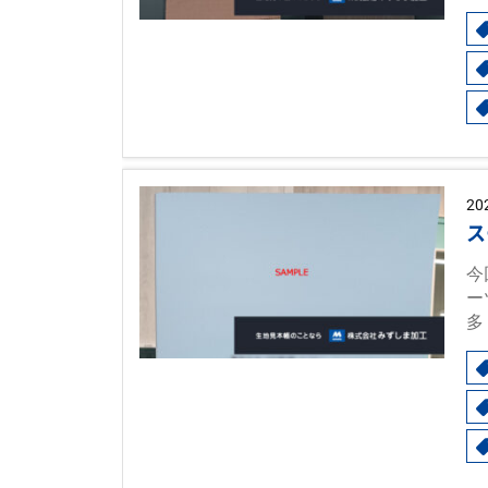
20
ス
今
ー
多