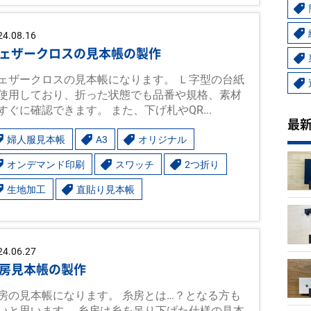
24.08.16
ェザークロスの見本帳の製作
ェザークロスの見本帳になります。 Ｌ字型の台紙
使用しており、折った状態でも品番や規格、素材
すぐに確認できます。 また、下げ札やQR...
最
婦人服見本帳
A3
オリジナル
オンデマンド印刷
スワッチ
2つ折り
生地加工
直貼り見本帳
24.06.27
房見本帳の製作
房の見本帳になります。 糸房とは…？となる方も
いと思います。 糸房は糸を吊り下げた仕様の見本