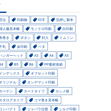
グ
官位
印刷物
印字
箔押し製本
婦人服見本帳
モノクロ印刷
白印刷
糸巻き
ボタン
封入
トムソン
下札
金印刷
ベタ
ハンガーヘッド
A3
A4
A5
B4
B5
B6
PP素材表紙
インデックス
オフセット印刷
オリジナル
オンデマンド印刷
カーテン
カードタイプ
カシメ留
カタログタイプ
コマ巻き見本帳
コンパクト
ジャバラ仕様
シルク印刷