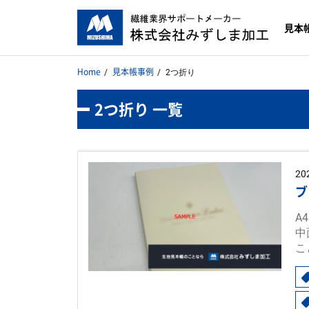
見本
Home
見本帳事例
2つ折り
2つ折り 一覧
20
ブ
A
中
こ