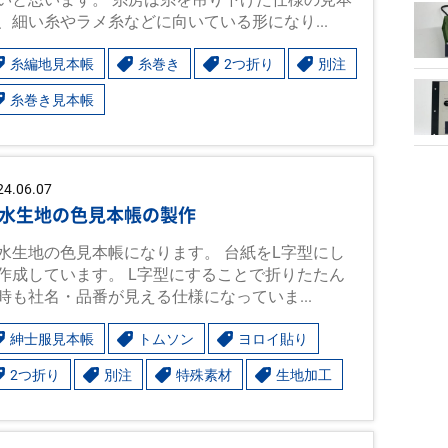
、細い糸やラメ糸などに向いている形になり...
糸編地見本帳
糸巻き
2つ折り
別注
糸巻き見本帳
24.06.07
水生地の色見本帳の製作
水生地の色見本帳になります。 台紙をL字型にし
作成しています。 L字型にすることで折りたたん
時も社名・品番が見える仕様になっていま...
紳士服見本帳
トムソン
ヨロイ貼り
2つ折り
別注
特殊素材
生地加工