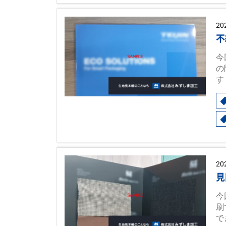
20
不
今
の
す
20
見
今
刷
で