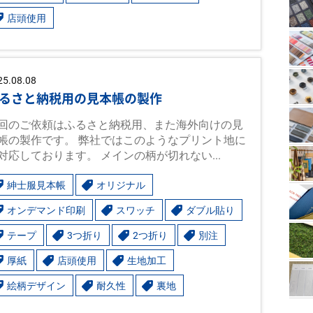
店頭使用
25.08.08
るさと納税用の見本帳の製作
回のご依頼はふるさと納税用、また海外向けの見
帳の製作です。 弊社ではこのようなプリント地に
対応しております。 メインの柄が切れない...
紳士服見本帳
オリジナル
オンデマンド印刷
スワッチ
ダブル貼り
テープ
3つ折り
2つ折り
別注
厚紙
店頭使用
生地加工
絵柄デザイン
耐久性
裏地