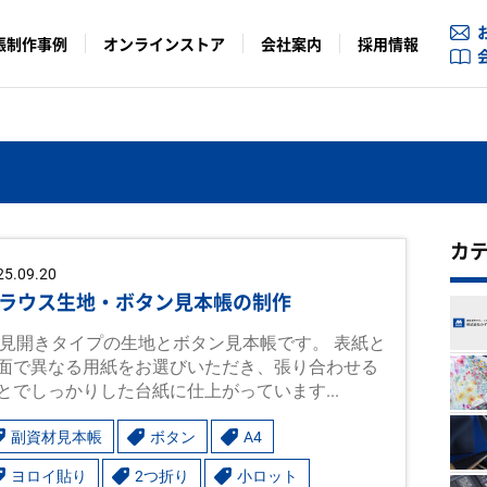
帳制作事例
オンラインストア
会社案内
採用情報
カ
25.09.20
ラウス生地・ボタン見本帳の制作
4見開きタイプの生地とボタン見本帳です。 表紙と
面で異なる用紙をお選びいただき、張り合わせる
とでしっかりした台紙に仕上がっています...
副資材見本帳
ボタン
A4
ヨロイ貼り
2つ折り
小ロット