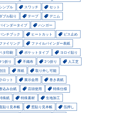
シンプル
スワッチ
セット
ダブル貼り
テープ
デニム
バインダータイプ
ハンガー
バンチブック
ヒートカット
ビス止め
ファイリング
ファイルバインダー表紙
ベタ印刷
ポケットタイプ
ヨロイ貼り
3つ折り
不織布
2つ折り
人工芝
別注
厚紙
取り外し可能
小ロット
展示会用
巻き表紙
巻込み台紙
店頭使用
特殊仕様
特殊紙
特殊素材
生地加工
直貼り見本帳
窓貼り見本帳
箔押し