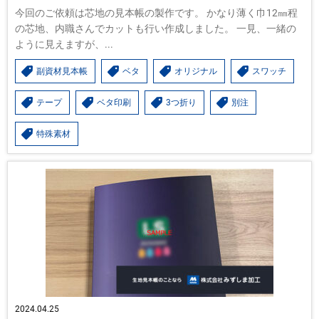
今回のご依頼は芯地の見本帳の製作です。 かなり薄く巾12㎜程
の芯地、内職さんでカットも行い作成しました。 一見、一緒の
ように見えますが、...
副資材見本帳
ベタ
オリジナル
スワッチ
テープ
ベタ印刷
3つ折り
別注
特殊素材
2024.04.25