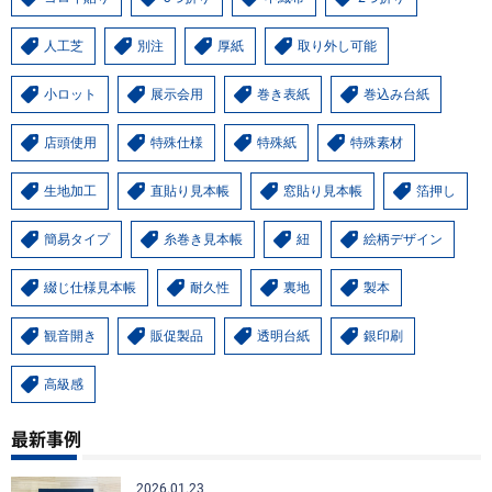
人工芝
別注
厚紙
取り外し可能
小ロット
展示会用
巻き表紙
巻込み台紙
店頭使用
特殊仕様
特殊紙
特殊素材
生地加工
直貼り見本帳
窓貼り見本帳
箔押し
簡易タイプ
糸巻き見本帳
紐
絵柄デザイン
綴じ仕様見本帳
耐久性
裏地
製本
観音開き
販促製品
透明台紙
銀印刷
高級感
最新事例
2026.01.23