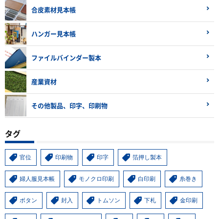
合皮素材見本帳
ハンガー見本帳
ファイルバインダー製本
産業資材
その他製品、印字、印刷物
タグ
官位
印刷物
印字
箔押し製本
婦人服見本帳
モノクロ印刷
白印刷
糸巻き
ボタン
封入
トムソン
下札
金印刷