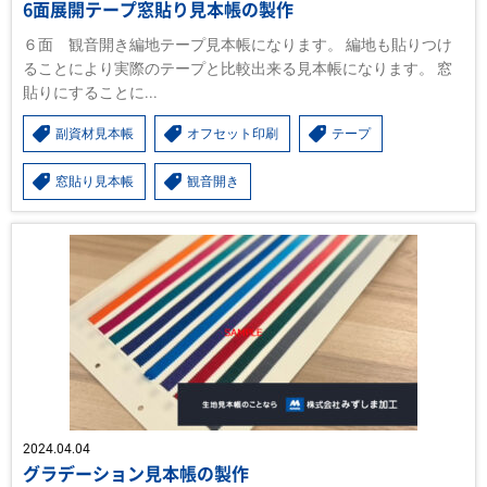
6面展開テープ窓貼り見本帳の製作
６面 観音開き編地テープ見本帳になります。 編地も貼りつけ
ることにより実際のテープと比較出来る見本帳になります。 窓
貼りにすることに...
副資材見本帳
オフセット印刷
テープ
窓貼り見本帳
観音開き
2024.04.04
グラデーション見本帳の製作