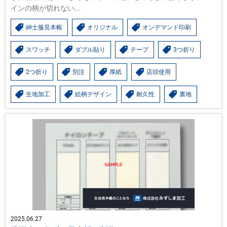
インの柄が切れない...
紳士服見本帳
オリジナル
オンデマンド印刷
スワッチ
ダブル貼り
テープ
3つ折り
2つ折り
別注
厚紙
店頭使用
生地加工
絵柄デザイン
耐久性
裏地
2025.06.27