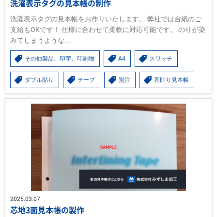
洗濯表示タグの見本帳の制作
洗濯表示タグの見本帳をお作りいたします。 弊社では台紙のご
支給もOKです！ 仕様に合わせて柔軟に対応可能です。 のりが染
みてしまうような...
その他製品、印字、印刷物
A4
スワッチ
ダブル貼り
テープ
別注
直貼り見本帳
2025.03.07
芯地3面見本帳の製作