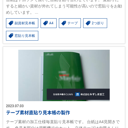
すると細かい資材が外れてしまう可能性が高いので窓貼りをお勧
めしています。 ...
副資材見本帳
A4
テープ
2つ折り
窓貼り見本帳
2023.07.03
テープ素材直貼り見本帳の製作
テープ素材の加工仕様毎直貼り見本帳です。 台紙はA4見開きで