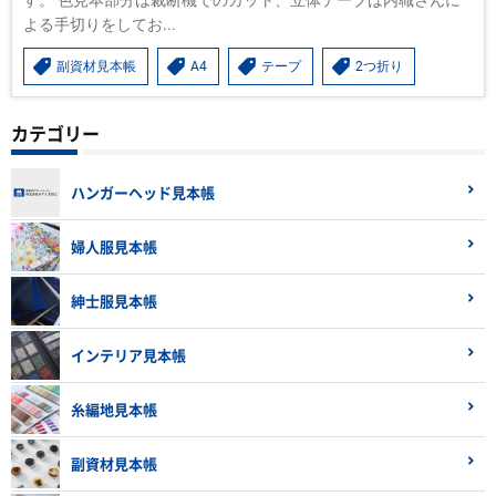
す。 色見本部分は裁断機でのカット、立体テープは内職さんに
よる手切りをしてお...
副資材見本帳
A4
テープ
2つ折り
カテゴリー
ハンガーヘッド見本帳
婦人服見本帳
紳士服見本帳
インテリア見本帳
糸編地見本帳
副資材見本帳