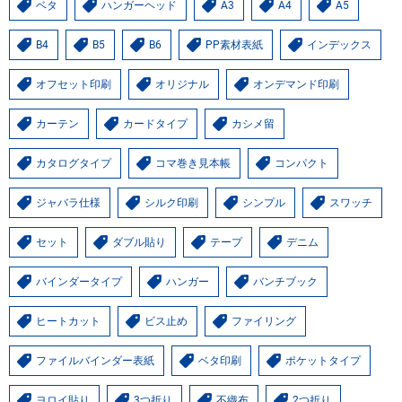
ベタ
ハンガーヘッド
A3
A4
A5
B4
B5
B6
PP素材表紙
インデックス
オフセット印刷
オリジナル
オンデマンド印刷
カーテン
カードタイプ
カシメ留
カタログタイプ
コマ巻き見本帳
コンパクト
ジャバラ仕様
シルク印刷
シンプル
スワッチ
セット
ダブル貼り
テープ
デニム
バインダータイプ
ハンガー
バンチブック
ヒートカット
ビス止め
ファイリング
ファイルバインダー表紙
ベタ印刷
ポケットタイプ
ヨロイ貼り
3つ折り
不織布
2つ折り