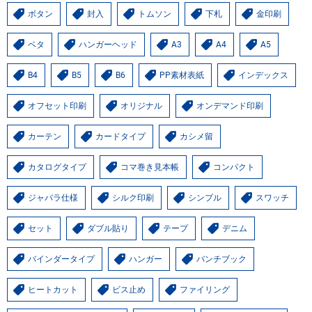
ボタン
封入
トムソン
下札
金印刷
ベタ
ハンガーヘッド
A3
A4
A5
B4
B5
B6
PP素材表紙
インデックス
オフセット印刷
オリジナル
オンデマンド印刷
カーテン
カードタイプ
カシメ留
カタログタイプ
コマ巻き見本帳
コンパクト
ジャバラ仕様
シルク印刷
シンプル
スワッチ
セット
ダブル貼り
テープ
デニム
バインダータイプ
ハンガー
バンチブック
ヒートカット
ビス止め
ファイリング