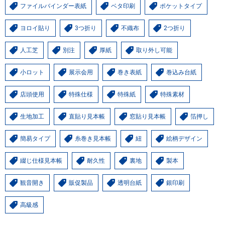
ファイルバインダー表紙
ベタ印刷
ポケットタイプ
ヨロイ貼り
3つ折り
不織布
2つ折り
人工芝
別注
厚紙
取り外し可能
小ロット
展示会用
巻き表紙
巻込み台紙
店頭使用
特殊仕様
特殊紙
特殊素材
生地加工
直貼り見本帳
窓貼り見本帳
箔押し
簡易タイプ
糸巻き見本帳
紐
絵柄デザイン
綴じ仕様見本帳
耐久性
裏地
製本
観音開き
販促製品
透明台紙
銀印刷
高級感