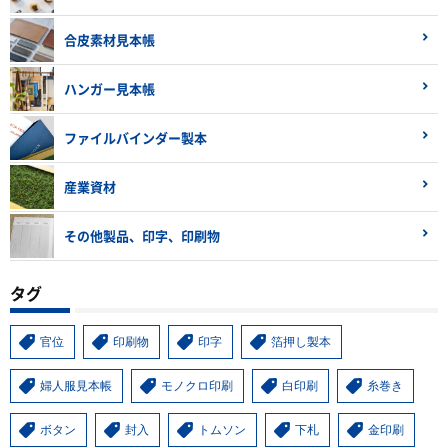
合皮素材見本帳
ハンガー見本帳
ファイルバインダー製本
産業資材
その他製品、印字、印刷物
タグ
官位
印刷物
印字
箔押し製本
婦人服見本帳
モノクロ印刷
白印刷
糸巻き
ボタン
封入
トムソン
下札
金印刷