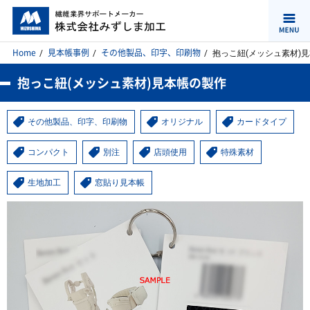
Home
見本帳事例
その他製品、印字、印刷物
抱っこ紐(メッシュ素材)
抱っこ紐(メッシュ素材)見本帳の製作
その他製品、印字、印刷物
オリジナル
カードタイプ
コンパクト
別注
店頭使用
特殊素材
生地加工
窓貼り見本帳