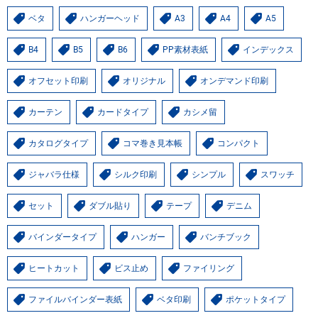
ベタ
ハンガーヘッド
A3
A4
A5
B4
B5
B6
PP素材表紙
インデックス
オフセット印刷
オリジナル
オンデマンド印刷
カーテン
カードタイプ
カシメ留
カタログタイプ
コマ巻き見本帳
コンパクト
ジャバラ仕様
シルク印刷
シンプル
スワッチ
セット
ダブル貼り
テープ
デニム
バインダータイプ
ハンガー
バンチブック
ヒートカット
ビス止め
ファイリング
ファイルバインダー表紙
ベタ印刷
ポケットタイプ