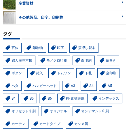
産業資材
その他製品、印字、印刷物
タグ
官位
印刷物
印字
箔押し製本
婦人服見本帳
モノクロ印刷
白印刷
糸巻き
ボタン
封入
トムソン
下札
金印刷
ベタ
ハンガーヘッド
A3
A4
A5
B4
B5
B6
PP素材表紙
インデックス
オフセット印刷
オリジナル
オンデマンド印刷
カーテン
カードタイプ
カシメ留