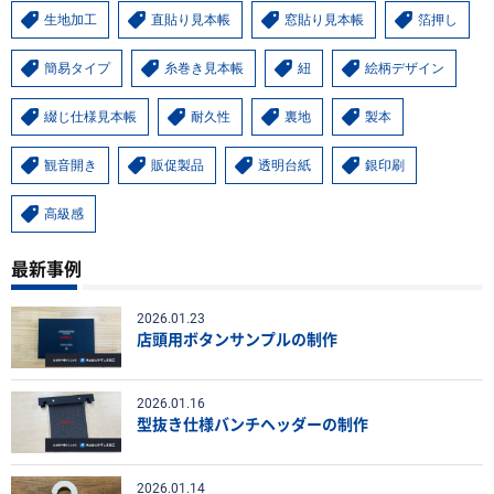
生地加工
直貼り見本帳
窓貼り見本帳
箔押し
簡易タイプ
糸巻き見本帳
紐
絵柄デザイン
綴じ仕様見本帳
耐久性
裏地
製本
観音開き
販促製品
透明台紙
銀印刷
高級感
最新事例
2026.01.23
店頭用ボタンサンプルの制作
2026.01.16
型抜き仕様バンチヘッダーの制作
2026.01.14