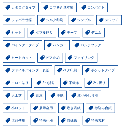
カタログタイプ
コマ巻き見本帳
コンパクト
ジャバラ仕様
シルク印刷
シンプル
スワッチ
セット
ダブル貼り
テープ
デニム
バインダータイプ
ハンガー
バンチブック
ヒートカット
ビス止め
ファイリング
ファイルバインダー表紙
ベタ印刷
ポケットタイプ
ヨロイ貼り
3つ折り
不織布
2つ折り
人工芝
別注
厚紙
取り外し可能
小ロット
展示会用
巻き表紙
巻込み台紙
店頭使用
特殊仕様
特殊紙
特殊素材