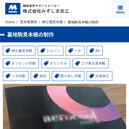
Home
見本帳事例
紳士服見本帳
裏地駒見本帳の制作
裏地駒見本帳の制作
紳士服見本帳
トムソン
ベタ
A4
オフセット印刷
オリジナル
コマ巻き見本帳
ベタ印刷
別注
取り外し可能
生地加工