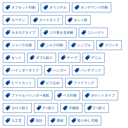
オフセット印刷
オリジナル
オンデマンド印刷
カーテン
カードタイプ
カシメ留
カタログタイプ
コマ巻き見本帳
コンパクト
ジャバラ仕様
シルク印刷
シンプル
スワッチ
セット
ダブル貼り
テープ
デニム
バインダータイプ
ハンガー
バンチブック
ヒートカット
ビス止め
ファイリング
ファイルバインダー表紙
ベタ印刷
ポケットタイプ
ヨロイ貼り
3つ折り
不織布
2つ折り
人工芝
別注
厚紙
取り外し可能