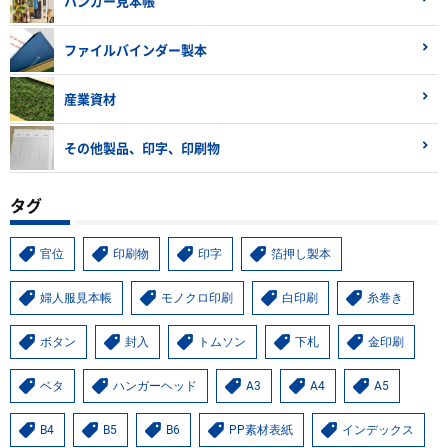
ハンガー見本帳
ファイルバインダー製本
産業資材
その他製品、印字、印刷物
タグ
官位
印刷物
印字
箔押し製本
婦人服見本帳
モノクロ印刷
白印刷
糸巻き
ボタン
封入
トムソン
下札
金印刷
ベタ
ハンガーヘッド
A3
A4
A5
B4
B5
B6
PP素材表紙
インデックス