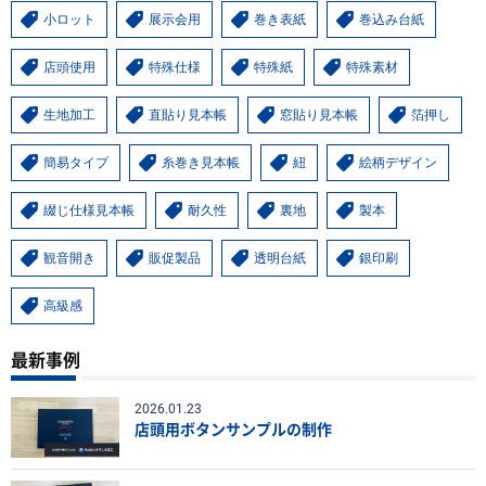
小ロット
展示会用
巻き表紙
巻込み台紙
店頭使用
特殊仕様
特殊紙
特殊素材
生地加工
直貼り見本帳
窓貼り見本帳
箔押し
簡易タイプ
糸巻き見本帳
紐
絵柄デザイン
綴じ仕様見本帳
耐久性
裏地
製本
観音開き
販促製品
透明台紙
銀印刷
高級感
最新事例
2026.01.23
店頭用ボタンサンプルの制作