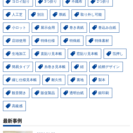
ヨロイ貼り
3つ折り
不織布
2つ折り
人工芝
別注
厚紙
取り外し可能
小ロット
展示会用
巻き表紙
巻込み台紙
店頭使用
特殊仕様
特殊紙
特殊素材
生地加工
直貼り見本帳
窓貼り見本帳
箔押し
簡易タイプ
糸巻き見本帳
紐
絵柄デザイン
綴じ仕様見本帳
耐久性
裏地
製本
観音開き
販促製品
透明台紙
銀印刷
高級感
最新事例