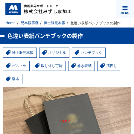
Home
見本帳事例
紳士服見本帳
色違い表紙バンチブックの製作
色違い表紙バンチブックの製作
紳士服見本帳
オリジナル
バンチブック
ビス止め
取り外し可能
巻き表紙
箔押し
製本