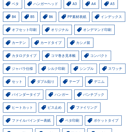
ベタ
ハンガーヘッド
A3
A4
A5
B4
B5
B6
PP素材表紙
インデックス
オフセット印刷
オリジナル
オンデマンド印刷
カーテン
カードタイプ
カシメ留
カタログタイプ
コマ巻き見本帳
コンパクト
ジャバラ仕様
シルク印刷
シンプル
スワッチ
セット
ダブル貼り
テープ
デニム
バインダータイプ
ハンガー
バンチブック
ヒートカット
ビス止め
ファイリング
ファイルバインダー表紙
ベタ印刷
ポケットタイプ