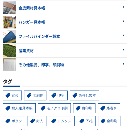
合皮素材見本帳
ハンガー見本帳
ファイルバインダー製本
産業資材
その他製品、印字、印刷物
タグ
官位
印刷物
印字
箔押し製本
婦人服見本帳
モノクロ印刷
白印刷
糸巻き
ボタン
封入
トムソン
下札
金印刷