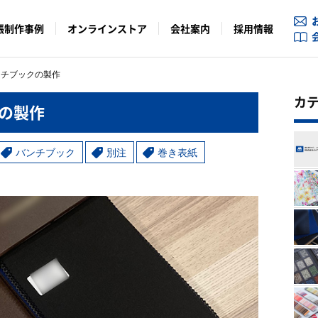
帳制作事例
オンラインストア
会社案内
採用情報
ンチブックの製作
カ
の製作
バンチブック
別注
巻き表紙