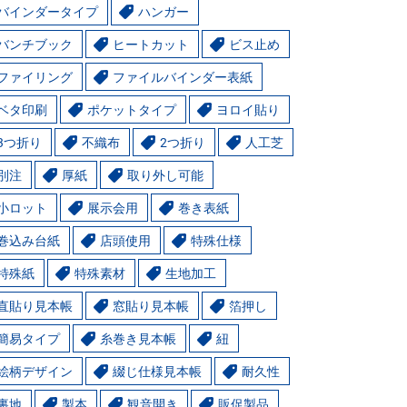
バインダータイプ
ハンガー
バンチブック
ヒートカット
ビス止め
ファイリング
ファイルバインダー表紙
ベタ印刷
ポケットタイプ
ヨロイ貼り
3つ折り
不織布
2つ折り
人工芝
別注
厚紙
取り外し可能
小ロット
展示会用
巻き表紙
巻込み台紙
店頭使用
特殊仕様
特殊紙
特殊素材
生地加工
直貼り見本帳
窓貼り見本帳
箔押し
簡易タイプ
糸巻き見本帳
紐
絵柄デザイン
綴じ仕様見本帳
耐久性
裏地
製本
観音開き
販促製品