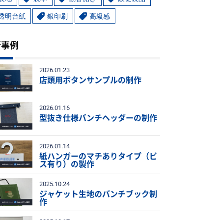
透明台紙
銀印刷
高級感
新事例
2026.01.23
店頭用ボタンサンプルの制作
2026.01.16
型抜き仕様バンチヘッダーの制作
2026.01.14
紙ハンガーのマチありタイプ（ビ
ス有り）の製作
2025.10.24
ジャケット生地のバンチブック制
作