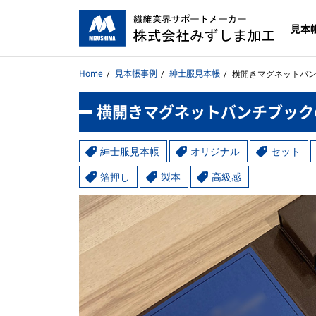
見本
Home
見本帳事例
紳士服見本帳
横開きマグネットバ
横開きマグネットバンチブック
紳士服見本帳
オリジナル
セット
箔押し
製本
高級感