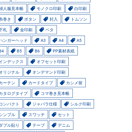
婦人服見本帳
モノクロ印刷
白印刷
糸巻き
ボタン
封入
トムソン
下札
金印刷
ベタ
ハンガーヘッド
A3
A4
A5
B4
B5
B6
PP素材表紙
インデックス
オフセット印刷
オリジナル
オンデマンド印刷
カーテン
カードタイプ
カシメ留
カタログタイプ
コマ巻き見本帳
コンパクト
ジャバラ仕様
シルク印刷
シンプル
スワッチ
セット
ダブル貼り
テープ
デニム