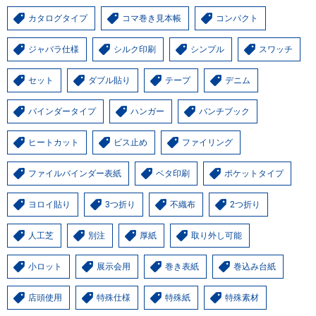
カタログタイプ
コマ巻き見本帳
コンパクト
ジャバラ仕様
シルク印刷
シンプル
スワッチ
セット
ダブル貼り
テープ
デニム
バインダータイプ
ハンガー
バンチブック
ヒートカット
ビス止め
ファイリング
ファイルバインダー表紙
ベタ印刷
ポケットタイプ
ヨロイ貼り
3つ折り
不織布
2つ折り
人工芝
別注
厚紙
取り外し可能
小ロット
展示会用
巻き表紙
巻込み台紙
店頭使用
特殊仕様
特殊紙
特殊素材