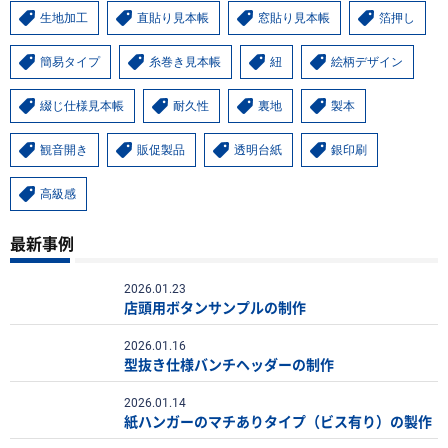
生地加工
直貼り見本帳
窓貼り見本帳
箔押し
簡易タイプ
糸巻き見本帳
紐
絵柄デザイン
綴じ仕様見本帳
耐久性
裏地
製本
観音開き
販促製品
透明台紙
銀印刷
高級感
最新事例
2026.01.23
店頭用ボタンサンプルの制作
2026.01.16
型抜き仕様バンチヘッダーの制作
2026.01.14
紙ハンガーのマチありタイプ（ビス有り）の製作