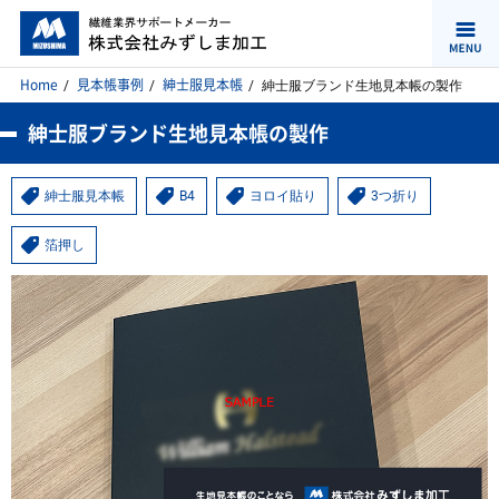
Home
見本帳事例
紳士服見本帳
紳士服ブランド生地見本帳の製作
紳士服ブランド生地見本帳の製作
紳士服見本帳
B4
ヨロイ貼り
3つ折り
箔押し