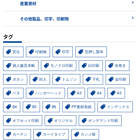
産業資材
その他製品、印字、印刷物
タグ
官位
印刷物
印字
箔押し製本
婦人服見本帳
モノクロ印刷
白印刷
糸巻き
ボタン
封入
トムソン
下札
金印刷
ベタ
ハンガーヘッド
A3
A4
A5
B4
B5
B6
PP素材表紙
インデックス
オフセット印刷
オリジナル
オンデマンド印刷
カーテン
カードタイプ
カシメ留