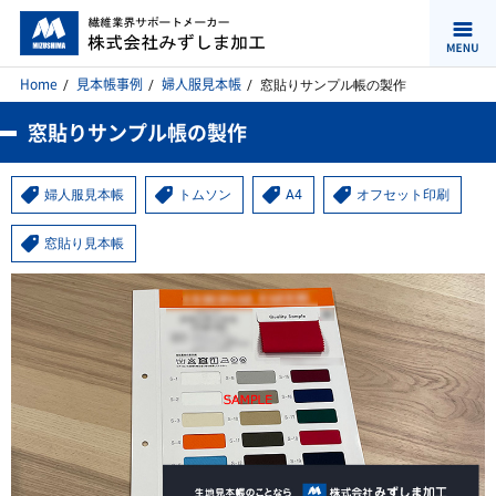
Home
見本帳事例
婦人服見本帳
窓貼りサンプル帳の製作
窓貼りサンプル帳の製作
婦人服見本帳
トムソン
A4
オフセット印刷
窓貼り見本帳