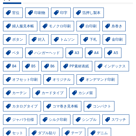
官位
印刷物
印字
箔押し製本
婦人服見本帳
モノクロ印刷
白印刷
糸巻き
ボタン
封入
トムソン
下札
金印刷
ベタ
ハンガーヘッド
A3
A4
A5
B4
B5
B6
PP素材表紙
インデックス
オフセット印刷
オリジナル
オンデマンド印刷
カーテン
カードタイプ
カシメ留
カタログタイプ
コマ巻き見本帳
コンパクト
ジャバラ仕様
シルク印刷
シンプル
スワッチ
セット
ダブル貼り
テープ
デニム