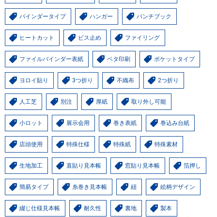
バインダータイプ
ハンガー
バンチブック
ヒートカット
ビス止め
ファイリング
ファイルバインダー表紙
ベタ印刷
ポケットタイプ
ヨロイ貼り
3つ折り
不織布
2つ折り
人工芝
別注
厚紙
取り外し可能
小ロット
展示会用
巻き表紙
巻込み台紙
店頭使用
特殊仕様
特殊紙
特殊素材
生地加工
直貼り見本帳
窓貼り見本帳
箔押し
簡易タイプ
糸巻き見本帳
紐
絵柄デザイン
綴じ仕様見本帳
耐久性
裏地
製本