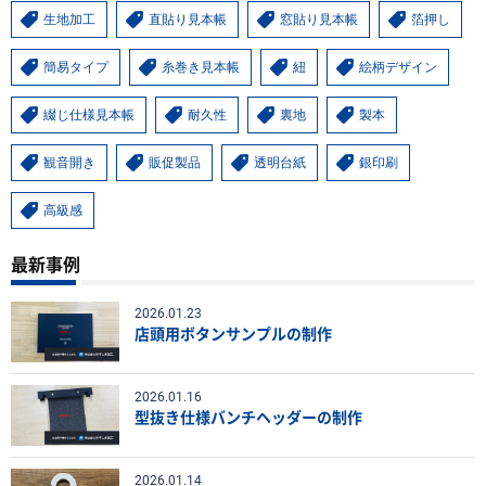
生地加工
直貼り見本帳
窓貼り見本帳
箔押し
簡易タイプ
糸巻き見本帳
紐
絵柄デザイン
綴じ仕様見本帳
耐久性
裏地
製本
観音開き
販促製品
透明台紙
銀印刷
高級感
最新事例
2026.01.23
店頭用ボタンサンプルの制作
2026.01.16
型抜き仕様バンチヘッダーの制作
2026.01.14