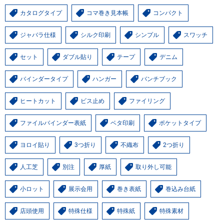
カタログタイプ
コマ巻き見本帳
コンパクト
ジャバラ仕様
シルク印刷
シンプル
スワッチ
セット
ダブル貼り
テープ
デニム
バインダータイプ
ハンガー
バンチブック
ヒートカット
ビス止め
ファイリング
ファイルバインダー表紙
ベタ印刷
ポケットタイプ
ヨロイ貼り
3つ折り
不織布
2つ折り
人工芝
別注
厚紙
取り外し可能
小ロット
展示会用
巻き表紙
巻込み台紙
店頭使用
特殊仕様
特殊紙
特殊素材