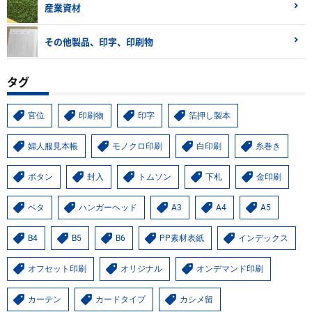
産業資材
その他製品、印字、印刷物
タグ
官位
印刷物
印字
箔押し製本
婦人服見本帳
モノクロ印刷
白印刷
糸巻き
ボタン
封入
トムソン
下札
金印刷
ベタ
ハンガーヘッド
A3
A4
A5
B4
B5
B6
PP素材表紙
インデックス
オフセット印刷
オリジナル
オンデマンド印刷
カーテン
カードタイプ
カシメ留