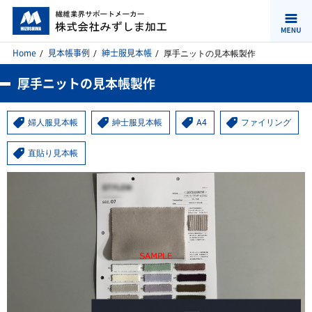
Home
見本帳事例
紳士服見本帳
厚手ニットの見本帳製作
厚手ニットの見本帳製作
婦人服見本帳
紳士服見本帳
A4
ファイリング
直貼り見本帳