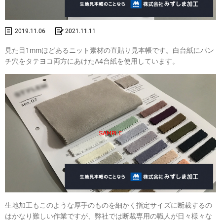
2019.11.06
2021.11.11
見た目1mmほどあるニット素材の直貼り見本帳です。白台紙にパン
チ穴をタテヨコ両方にあけたA4台紙を使用しています。
生地加工もこのような厚手のものを細かく指定サイズに断裁するの
はかなり難しい作業ですが、弊社では断裁専用の職人が日々様々な