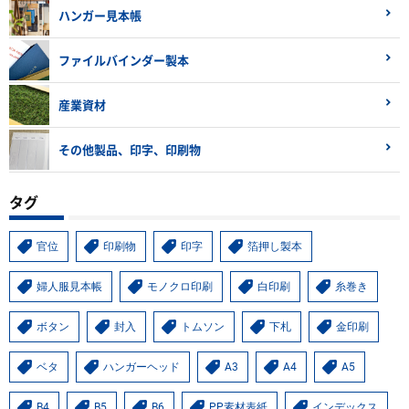
ハンガー見本帳
ファイルバインダー製本
産業資材
その他製品、印字、印刷物
タグ
官位
印刷物
印字
箔押し製本
婦人服見本帳
モノクロ印刷
白印刷
糸巻き
ボタン
封入
トムソン
下札
金印刷
ベタ
ハンガーヘッド
A3
A4
A5
B4
B5
B6
PP素材表紙
インデックス