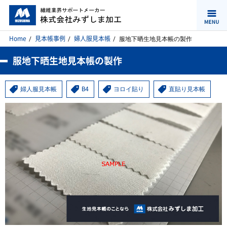
Home
見本帳事例
婦人服見本帳
服地下晒生地見本帳の製作
服地下晒生地見本帳の製作
婦人服見本帳
B4
ヨロイ貼り
直貼り見本帳