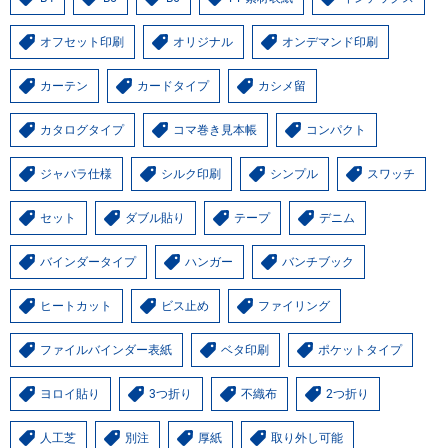
オフセット印刷
オリジナル
オンデマンド印刷
カーテン
カードタイプ
カシメ留
カタログタイプ
コマ巻き見本帳
コンパクト
ジャバラ仕様
シルク印刷
シンプル
スワッチ
セット
ダブル貼り
テープ
デニム
バインダータイプ
ハンガー
バンチブック
ヒートカット
ビス止め
ファイリング
ファイルバインダー表紙
ベタ印刷
ポケットタイプ
ヨロイ貼り
3つ折り
不織布
2つ折り
人工芝
別注
厚紙
取り外し可能