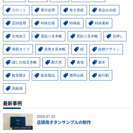
小ロット
展示会用
巻き表紙
巻込み台紙
店頭使用
特殊仕様
特殊紙
特殊素材
生地加工
直貼り見本帳
窓貼り見本帳
箔押し
簡易タイプ
糸巻き見本帳
紐
絵柄デザイン
綴じ仕様見本帳
耐久性
裏地
製本
観音開き
販促製品
透明台紙
銀印刷
高級感
最新事例
2026.01.23
店頭用ボタンサンプルの制作