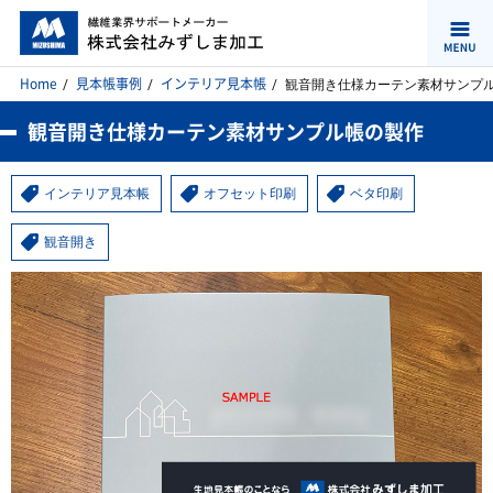
Home
見本帳事例
インテリア見本帳
観音開き仕様カーテン素材サンプ
観音開き仕様カーテン素材サンプル帳の製作
インテリア見本帳
オフセット印刷
ベタ印刷
観音開き