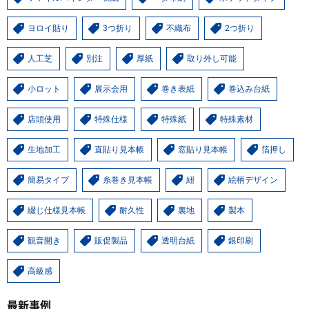
ヨロイ貼り
3つ折り
不織布
2つ折り
人工芝
別注
厚紙
取り外し可能
小ロット
展示会用
巻き表紙
巻込み台紙
店頭使用
特殊仕様
特殊紙
特殊素材
生地加工
直貼り見本帳
窓貼り見本帳
箔押し
簡易タイプ
糸巻き見本帳
紐
絵柄デザイン
綴じ仕様見本帳
耐久性
裏地
製本
観音開き
販促製品
透明台紙
銀印刷
高級感
最新事例