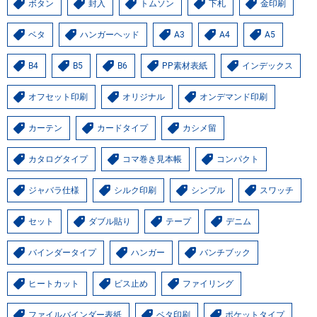
ボタン
封入
トムソン
下札
金印刷
ベタ
ハンガーヘッド
A3
A4
A5
B4
B5
B6
PP素材表紙
インデックス
オフセット印刷
オリジナル
オンデマンド印刷
カーテン
カードタイプ
カシメ留
カタログタイプ
コマ巻き見本帳
コンパクト
ジャバラ仕様
シルク印刷
シンプル
スワッチ
セット
ダブル貼り
テープ
デニム
バインダータイプ
ハンガー
バンチブック
ヒートカット
ビス止め
ファイリング
ファイルバインダー表紙
ベタ印刷
ポケットタイプ