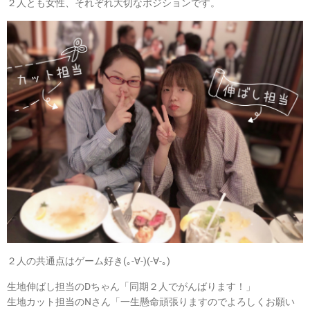
２人とも女性、それぞれ大切なポジションです。
２人の共通点はゲーム好き(｡-∀-)(-∀-｡)
生地伸ばし担当のDちゃん「同期２人でがんばります！」
生地カット担当のNさん「一生懸命頑張りますのでよろしくお願い