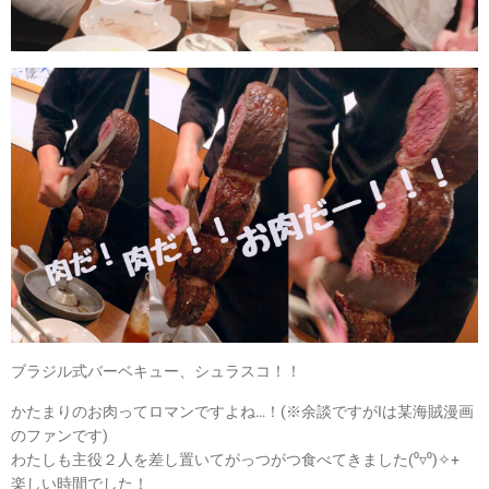
ブラジル式バーベキュー、シュラスコ！！
かたまりのお肉ってロマンですよね…！(※余談ですがIは某海賊漫画
のファンです)
わたしも主役２人を差し置いてがっつがつ食べてきました(⁰▿⁰)✧+
楽しい時間でした！