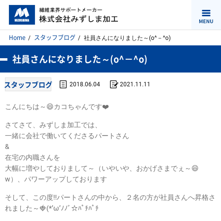
Home
スタッフブログ
社員さんになりました～(o^－^o)
社員さんになりました～(o^－^o)
スタッフブログ
2018.06.04
2021.11.11
こんにちは～😄カコちゃんです❤️
さてさて、みずしま加工では、
一緒に会社で働いてくださるパートさん
&
在宅の内職さんを
大幅に増やしておりまして～（いやいや、おかげさまでぇ～😄
w）、パワーアップしております
そして、この度‼️パートさんの中から、２名の方が社員さんへ昇格さ
れました～🍓(*’ω’ﾉﾉﾞ☆ﾊﾟﾁﾊﾟﾁ