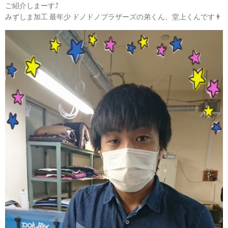
ご紹介しまーす⤴️
みずしま加工 最年少 ドノドノブラザーズの弟くん、堂上くんです👨