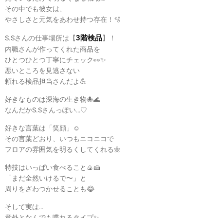
その中でも彼女は、
やさしさと元気をあわせ持つ存在！🫧
3階検品
S.Sさんの仕事場所は【
】！
内職さんが作ってくれた商品を
ひとつひとつ丁寧にチェック👀✨
悪いところを見逃さない
頼れる検品担当さんだよ💪
好きなものは深海の生き物🐙🌊
なんだかS.Sさんっぽい…♡
好きな言葉は「笑顔」☺️
その言葉どおり、いつもニコニコで
フロアの雰囲気を明るくしてくれる🌼
特技はいっぱい食べること🍙🍰
「まだ全然いけるで〜」と
周りをざわつかせることも😂
そして実は…
意外となんでも喋れるタイプ✨