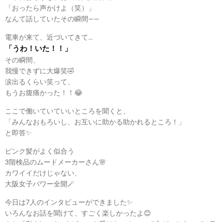
「おったら声かけよ（笑）」
なんて話していたその瞬間――
電車が来て、近づいてきて…
「うわ！いた！！」
その瞬間、
我慢できずに大爆笑🤣
涙出るくらい笑って、
もうお腹痛かった！！😂
ここで働いていていいところを聞くと、
「みんなおもろいし、お互いに助かる助かれるところ！」
と即答✨
ピンク髪がよく似合う
3階検品のムードメーカーさん🌸
カワイイだけじゃない、
大阪女子パワー全開🪄
今日は7人のインタビューができました✨
いろんなお話を聞けて、すごく楽しかったよ😊