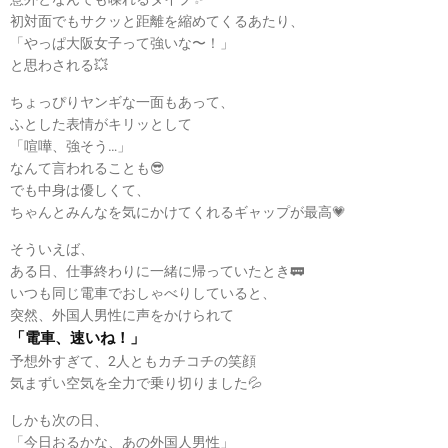
初対面でもサクッと距離を縮めてくるあたり、
「やっぱ大阪女子って強いな〜！」
と思わされる💥
ちょっぴりヤンギな一面もあって、
ふとした表情がキリッとして
「喧嘩、強そう…」
なんて言われることも😎
でも中身は優しくて、
ちゃんとみんなを気にかけてくれるギャップが最高💗
そういえば、
ある日、仕事終わりに一緒に帰っていたとき🚃
いつも同じ電車でおしゃべりしていると、
突然、外国人男性に声をかけられて
「電車、速いね！」
予想外すぎて、2人ともカチコチの笑顔
気まずい空気を全力で乗り切りました💦
しかも次の日、
「今日おるかな、あの外国人男性」