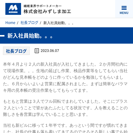
Home
社長ブログ
新入社員始動。。。
新入社員始動。。。
社長ブログ
2023.06.07
本年４月より２人の新入社員が入社してきました。２か月間社内に
て現場作業。。。生地の延ばし作業、検品作業等をしてもらい当社
がどんな見本帳をどのように作っているかを勉強してもらいまし
た。６月からいよいよ営業に配属されました。まずは簡単なバラマ
キ用の見本帳の受注作業をしてもらってます。
もともと営業は３人でフル回転でまわしていました。そこにプラス
２人ということで皆があたふたしてる状況です。人を教えることの
難しさを各営業は学んでいることと思います。
当社も新ビルに移って１年半です。あっという間ですが慣れてきま
した。社長の仕事も落ち着いてきてるのでそろそろ新しい事でも始