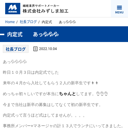
Home
社長ブログ
内定式 あっ💦💦💦
内定式 あっ💦💦💦
社長ブログ
2022.10.04
あっ💦💦💦💦
昨日１０月３日は内定式でした
来年の４月から入社してもらう２人の新卒生です👩👩
ちゃんと
めっちゃ初々しいですが本当に
してます。👌👌👌
今まで当社は新卒の募集はしてなくて初の新卒生です。
内定式って言うほど式はしてませんが。。。。
事務所メンバー+マネージャの計１３人でランチにいってきました。